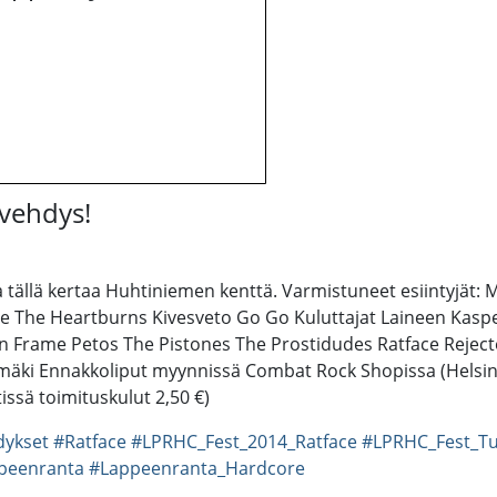
vehdys!
 tällä kertaa Huhtiniemen kenttä. Varmistuneet esiintyjät
me The Heartburns Kivesveto Go Go Kuluttajat Laineen Kas
den Frame Petos The Pistones The Prostidudes Ratface Reject
umäki Ennakkoliput myynnissä Combat Rock Shopissa (Helsinki
tissä toimituskulut 2,50 €)
dykset
#Ratface
#LPRHC_Fest_2014_Ratface
#LPRHC_Fest_T
peenranta
#Lappeenranta_Hardcore