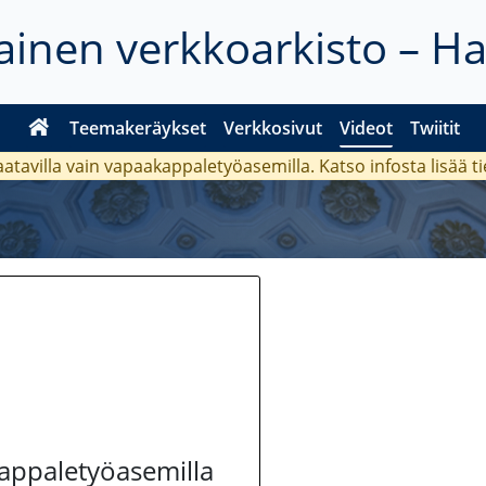
inen verkkoarkisto – H
Teemakeräykset
Verkkosivut
Videot
Twiitit
aatavilla vain vapaakappaletyöasemilla. Katso
infosta
lisää t
kappaletyöasemilla