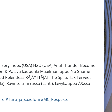
: Misery Index (USA) H2O (USA) Anal Thunder Become
peri & Palava kaupunki Maailmanloppu No Shame
ed Relentless RÄJÄYTTÄJÄT The Splits Tax Terveet
), Ravintola Tirrassa (Lahti), Levykauppa ÄX:ssä
uro
#Turo_ja_saxofoni
#MC_Respektor