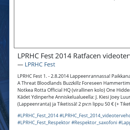
LPRHC Fest 2014 Ratfacen videoter
―
LPRHC Fest
LPRHC Fest 1. - 2.8.2014 Lappeenrannassa! Paikkana
A Threat Bloodlands Buzzkillz Foreseen Hammerti
Notkea Rotta Official HQ (virallinen kolo) One Hid
Kädet Ydinperhe Anniskelualueella: J. Kiesi Joey Lu
(Lappeenranta) ja Tiketissä! 2 pv:n lippu 50 € (+ Tike
#LPRHC_Fest_2014
#LPRHC_Fest_2014_videoterveh
#LPRHC_Fest_Respektor
#Respektor_saxofoni
#Lap