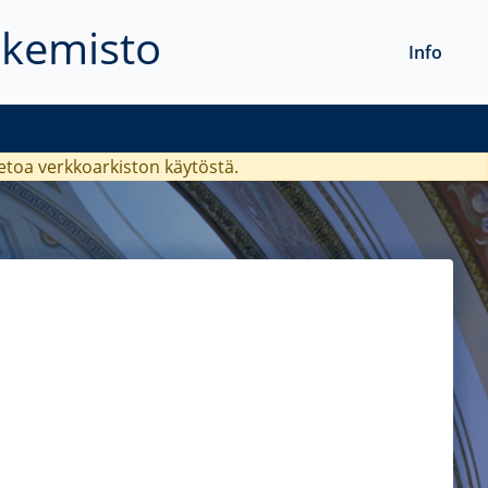
akemisto
Info
ietoa verkkoarkiston käytöstä.