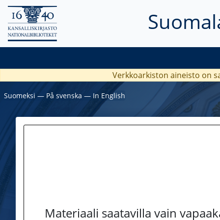
Suomala
Verkkoarkiston aineisto on s
Suomeksi
―
På svenska
―
In English
Materiaali saatavilla vain vapaa