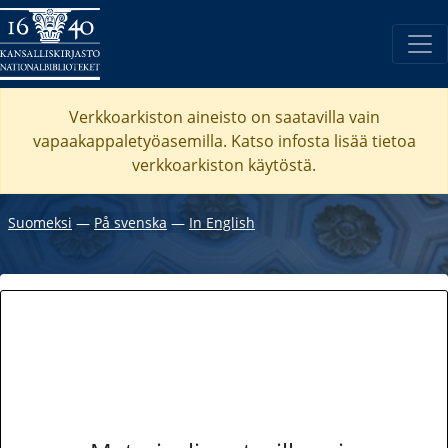
Verkkoarkiston aineisto on saatavilla vain
vapaakappaletyöasemilla. Katso
infosta
lisää tietoa
verkkoarkiston käytöstä.
Suomeksi
―
På svenska
―
In English