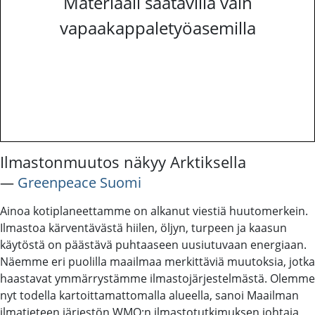
Materiaali saatavilla vain
vapaakappaletyöasemilla
Ilmastonmuutos näkyy Arktiksella
―
Greenpeace Suomi
Ainoa kotiplaneettamme on alkanut viestiä huutomerkein.
Ilmastoa kärventävästä hiilen, öljyn, turpeen ja kaasun
käytöstä on päästävä puhtaaseen uusiutuvaan energiaan.
Näemme eri puolilla maailmaa merkittäviä muutoksia, jotka
haastavat ymmärrystämme ilmastojärjestelmästä. Olemme
nyt todella kartoittamattomalla alueella, sanoi Maailman
ilmatieteen järjestön WMO:n ilmastotutkimuksen johtaja