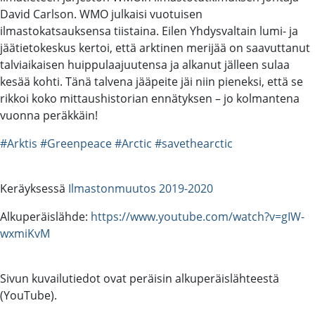
David Carlson. WMO julkaisi vuotuisen
ilmastokatsauksensa tiistaina. Eilen Yhdysvaltain lumi- ja
jäätietokeskus kertoi, että arktinen merijää on saavuttanut
talviaikaisen huippulaajuutensa ja alkanut jälleen sulaa
kesää kohti. Tänä talvena jääpeite jäi niin pieneksi, että se
rikkoi koko mittaushistorian ennätyksen – jo kolmantena
vuonna peräkkäin!
#Arktis
#Greenpeace
#Arctic
#savethearctic
Keräyksessä
Ilmastonmuutos 2019-2020
Alkuperäislähde:
https://www.youtube.com/watch?v=gIW-
wxmiKvM
Sivun kuvailutiedot ovat peräisin alkuperäislähteestä
(YouTube).