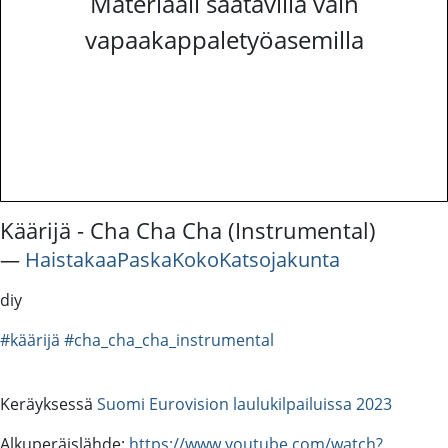
Materiaali saatavilla vain
vapaakappaletyöasemilla
Käärijä - Cha Cha Cha (Instrumental)
―
HaistakaaPaskaKokoKatsojakunta
diy
#käärijä
#cha_cha_cha_instrumental
Keräyksessä
Suomi Eurovision laulukilpailuissa 2023
Alkuperäislähde:
https://www.youtube.com/watch?