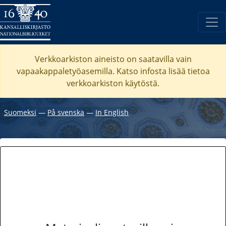
Verkkoarkiston aineisto on saatavilla vain
vapaakappaletyöasemilla. Katso
infosta
lisää tietoa
verkkoarkiston käytöstä.
Suomeksi
―
På svenska
―
In English