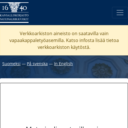
Verkkoarkiston aineisto on saatavilla vain
vapaakappaletyöasemilla. Katso
infosta
lisää tietoa
verkkoarkiston käytöstä.
Suomeksi
―
På svenska
―
In English