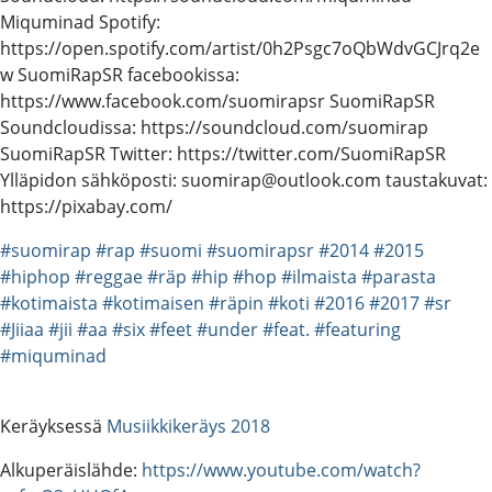
Miquminad Spotify:
https://open.spotify.com/artist/0h2Psgc7oQbWdvGCJrq2e
w SuomiRapSR facebookissa:
https://www.facebook.com/suomirapsr SuomiRapSR
Soundcloudissa: https://soundcloud.com/suomirap
SuomiRapSR Twitter: https://twitter.com/SuomiRapSR
Ylläpidon sähköposti: suomirap@outlook.com taustakuvat:
https://pixabay.com/
#suomirap
#rap
#suomi
#suomirapsr
#2014
#2015
#hiphop
#reggae
#räp
#hip
#hop
#ilmaista
#parasta
#kotimaista
#kotimaisen
#räpin
#koti
#2016
#2017
#sr
#Jiiaa
#jii
#aa
#six
#feet
#under
#feat.
#featuring
#miquminad
Keräyksessä
Musiikkikeräys 2018
Alkuperäislähde:
https://www.youtube.com/watch?