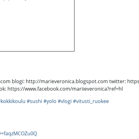
om blogi: http://marieveronica.blogspot.com twitter: https
ook: https://www.facebook.com/mariieveronica?ref=hl
#kokkikoulu
#sushi
#yolo
#vlogi
#vitusti_ruokee
?v=faqzMCOZu0Q