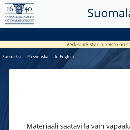
Suomala
Verkkoarkiston aineisto on s
Suomeksi
―
På svenska
―
In English
Materiaali saatavilla vain vapaa