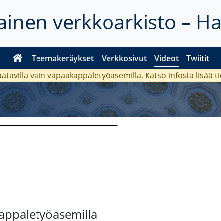
inen verkkoarkisto – H
Teemakeräykset
Verkkosivut
Videot
Twiitit
aatavilla vain vapaakappaletyöasemilla. Katso
infosta
lisää t
kappaletyöasemilla