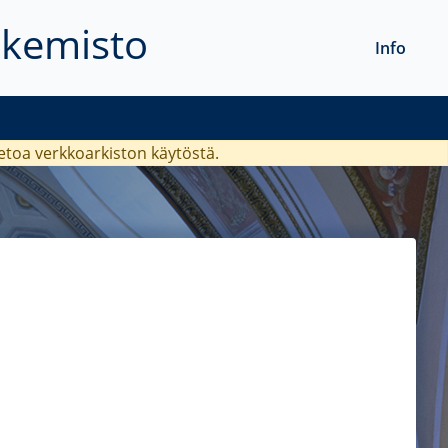
akemisto
Info
ietoa verkkoarkiston käytöstä.