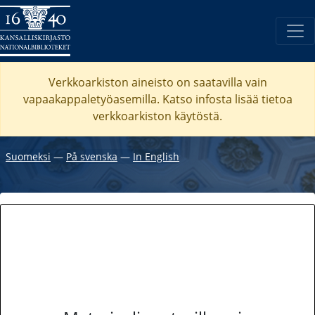
Verkkoarkiston aineisto on saatavilla vain
vapaakappaletyöasemilla. Katso
infosta
lisää tietoa
verkkoarkiston käytöstä.
Suomeksi
―
På svenska
―
In English