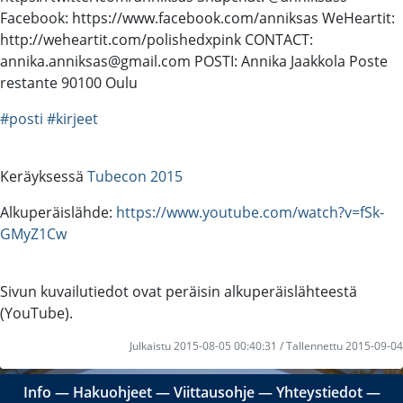
Facebook: https://www.facebook.com/anniksas WeHeartit:
http://weheartit.com/polishedxpink CONTACT:
annika.anniksas@gmail.com POSTI: Annika Jaakkola Poste
restante 90100 Oulu
#posti
#kirjeet
Keräyksessä
Tubecon 2015
Alkuperäislähde:
https://www.youtube.com/watch?v=fSk-
GMyZ1Cw
Sivun kuvailutiedot ovat peräisin alkuperäislähteestä
(YouTube).
Julkaistu 2015-08-05 00:40:31 / Tallennettu 2015-09-04
Info
―
Hakuohjeet
―
Viittausohje
―
Yhteystiedot
―