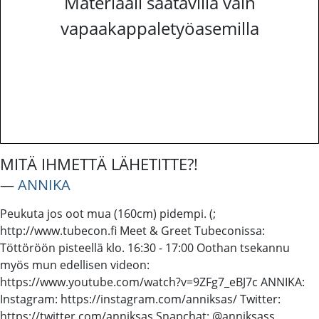
Materiaali saatavilla vain
vapaakappaletyöasemilla
MITÄ IHMETTÄ LÄHETITTE?!
―
ANNIKA
Peukuta jos oot mua (160cm) pidempi. (;
http://www.tubecon.fi Meet & Greet Tubeconissa:
Töttöröön pisteellä klo. 16:30 - 17:00 Oothan tsekannu
myös mun edellisen videon:
https://www.youtube.com/watch?v=9ZFg7_eBJ7c ANNIKA:
Instagram: https://instagram.com/anniksas/ Twitter:
https://twitter.com/anniksas Snapchat: @anniksass