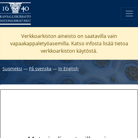
Verkkoarkiston aineisto on saatavilla vain
vapaakappaletyöasemilla. Katso
infosta
lisää tietoa
verkkoarkiston käytöstä.
Suomeksi
―
På svenska
―
In English