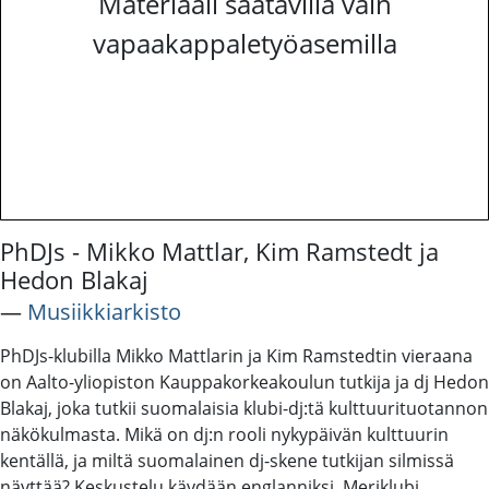
Materiaali saatavilla vain
vapaakappaletyöasemilla
PhDJs - Mikko Mattlar, Kim Ramstedt ja
Hedon Blakaj
―
Musiikkiarkisto
PhDJs-klubilla Mikko Mattlarin ja Kim Ramstedtin vieraana
on Aalto-yliopiston Kauppakorkeakoulun tutkija ja dj Hedon
Blakaj, joka tutkii suomalaisia klubi-dj:tä kulttuurituotannon
näkökulmasta. Mikä on dj:n rooli nykypäivän kulttuurin
kentällä, ja miltä suomalainen dj-skene tutkijan silmissä
näyttää? Keskustelu käydään englanniksi. Meriklubi,