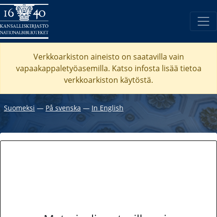
Verkkoarkiston aineisto on saatavilla vain
vapaakappaletyöasemilla. Katso
infosta
lisää tietoa
verkkoarkiston käytöstä.
Suomeksi
―
På svenska
―
In English