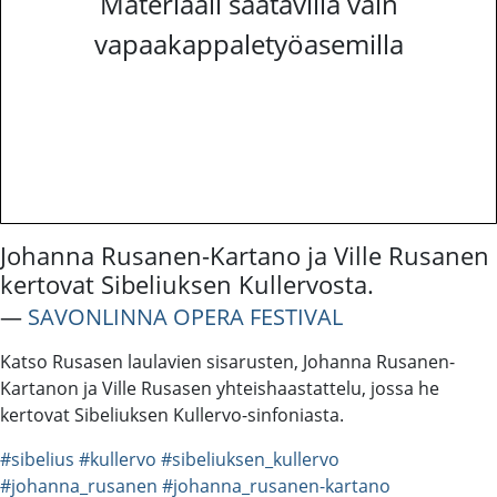
Materiaali saatavilla vain
vapaakappaletyöasemilla
Johanna Rusanen-Kartano ja Ville Rusanen
kertovat Sibeliuksen Kullervosta.
―
SAVONLINNA OPERA FESTIVAL
Katso Rusasen laulavien sisarusten, Johanna Rusanen-
Kartanon ja Ville Rusasen yhteishaastattelu, jossa he
kertovat Sibeliuksen Kullervo-sinfoniasta.
#sibelius
#kullervo
#sibeliuksen_kullervo
#johanna_rusanen
#johanna_rusanen-kartano