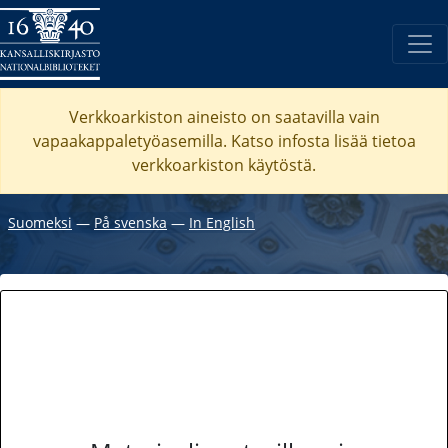
Verkkoarkiston aineisto on saatavilla vain
vapaakappaletyöasemilla. Katso
infosta
lisää tietoa
verkkoarkiston käytöstä.
Suomeksi
―
På svenska
―
In English