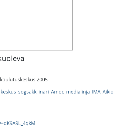
kuoleva
n koulutuskeskus 2005
keskus_sogsakk_inari_Amoc_medialinja_IMA_Aikio
?v=dK9A9L_4qkM