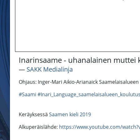
Inarinsaame - uhanalainen muttei 
―
SAKK Medialinja
Ohjaus: Inger-Mari Aikio-Arianaick Saamelaisaluee
#Saami
#Inari_Language_saamelaisalueen_koulutus
Keräyksessä
Saamen kieli 2019
Alkuperäislähde:
https://www.youtube.com/watch