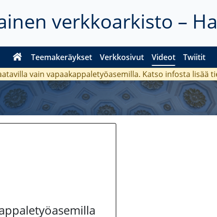
inen verkkoarkisto – H
Teemakeräykset
Verkkosivut
Videot
Twiitit
aatavilla vain vapaakappaletyöasemilla. Katso
infosta
lisää t
kappaletyöasemilla