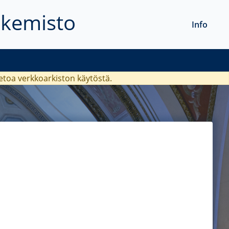
akemisto
Info
ietoa verkkoarkiston käytöstä.