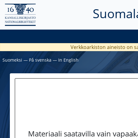
Suomala
Verkkoarkiston aineisto on s
Suomeksi
―
På svenska
―
In English
Materiaali saatavilla vain vapaa