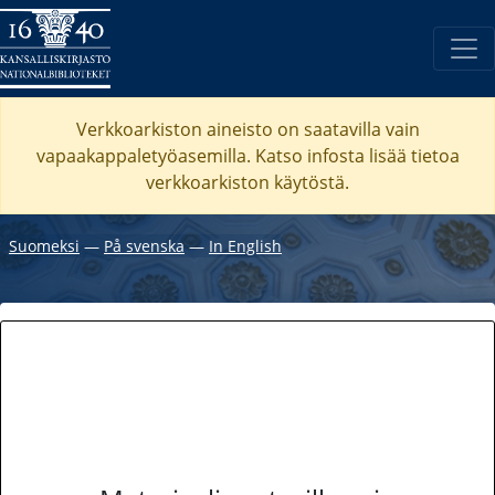
Verkkoarkiston aineisto on saatavilla vain
vapaakappaletyöasemilla. Katso
infosta
lisää tietoa
verkkoarkiston käytöstä.
Suomeksi
―
På svenska
―
In English