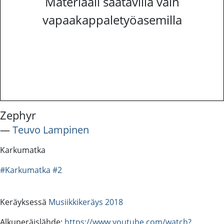
Materiaali saatavilla vain
vapaakappaletyöasemilla
Zephyr
―
Teuvo Lampinen
Karkumatka
#Karkumatka
#2
Keräyksessä
Musiikkikeräys 2018
Alkuperäislähde:
https://www.youtube.com/watch?