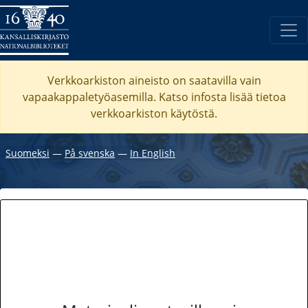
Verkkoarkiston aineisto on saatavilla vain
vapaakappaletyöasemilla. Katso
infosta
lisää tietoa
verkkoarkiston käytöstä.
Suomeksi
―
På svenska
―
In English