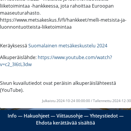
liiketoimintaa -hankkeessa, jota rahoittaa Euroopan
maaseuturahasto.
https://www.metsakeskus.fi/fi/hankkeet/melli-metsista-ja-
luonnontuotteista-liiketoimintaa
Keräyksessä
Suomalainen metsäkeskustelu 2024
Alkuperäislähde:
https://www.youtube.com/watch?
v=c2_3I6tL3dw
Sivun kuvailutiedot ovat peräisin alkuperäislähteestä
(YouTube).
Julkaistu 2024-10-24 00:00:00 / Tallennettu 2024-12-30
Info
―
Hakuohjeet
―
Viittausohje
―
Yhteystiedot
―
Ehdota kerättävää sisältöä