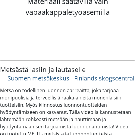
Materiaali saatavilla vain
vapaakappaletyöasemilla
Metsästä lasiin ja lautaselle
―
Suomen metsäkeskus - Finlands skogscentral
Metsä on todellinen luonnon aarreaitta, joka tarjoaa
monipuolisia ja terveellisiä raaka-aineita monenlaisiin
tuotteisiin. Myös kiinnostus luonnontuotteiden
hyödyntämiseen on kasvanut. Tällä videolla kannustetaan
lähtemään rohkeasti metsään ja nauttimaan ja
hyödyntämään sen tarjoamista luonnonantimista! Video
on tuotettu MELLI - metsistä ja luonnontuotteista