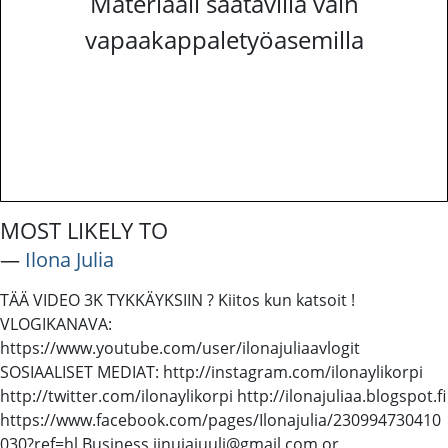
Materiaali saatavilla vain
vapaakappaletyöasemilla
MOST LIKELY TO
―
Ilona Julia
TÄÄ VIDEO 3K TYKKÄYKSIIN ? Kiitos kun katsoit !
VLOGIKANAVA:
https://www.youtube.com/user/ilonajuliaavlogit
SOSIAALISET MEDIAT: http://instagram.com/ilonaylikorpi
http://twitter.com/ilonaylikorpi http://ilonajuliaa.blogspot.fi
https://www.facebook.com/pages/Ilonajulia/230994730410
030?ref=hl Business iinujajuuli@gmail.com or