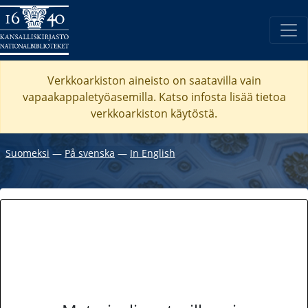
Verkkoarkiston aineisto on saatavilla vain
vapaakappaletyöasemilla. Katso
infosta
lisää tietoa
verkkoarkiston käytöstä.
Suomeksi
―
På svenska
―
In English