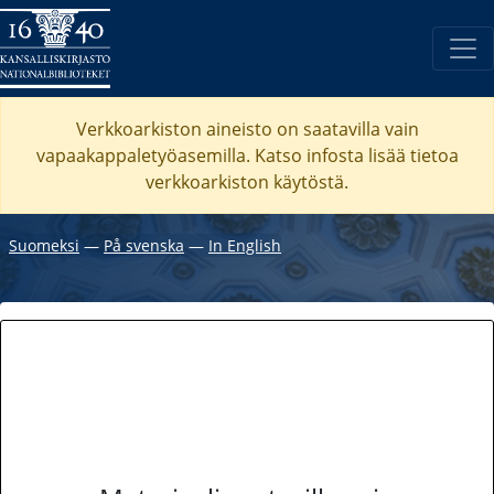
Verkkoarkiston aineisto on saatavilla vain
vapaakappaletyöasemilla. Katso
infosta
lisää tietoa
verkkoarkiston käytöstä.
Suomeksi
―
På svenska
―
In English