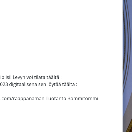
i! Levyn voi tilata täältä :
3 digitaalisena sen löytää täältä :
book.com/raappanaman Tuotanto Bommitommi