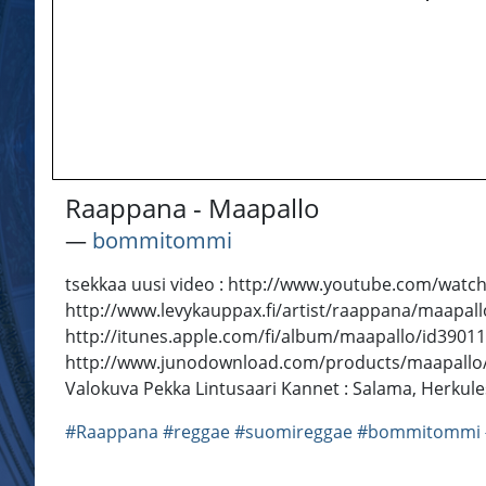
Raappana - Maapallo
―
bommitommi
tsekkaa uusi video : http://www.youtube.com/watch?v
http://www.levykauppax.fi/artist/raappana/maapallo
http://itunes.apple.com/fi/album/maapallo/id3901
http://www.junodownload.com/products/maapallo
Valokuva Pekka Lintusaari Kannet : Salama, Herkul
#Raappana
#reggae
#suomireggae
#bommitommi