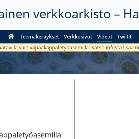
inen verkkoarkisto – H
Teemakeräykset
Verkkosivut
Videot
Twiitit
aatavilla vain vapaakappaletyöasemilla. Katso
infosta
lisää t
kappaletyöasemilla