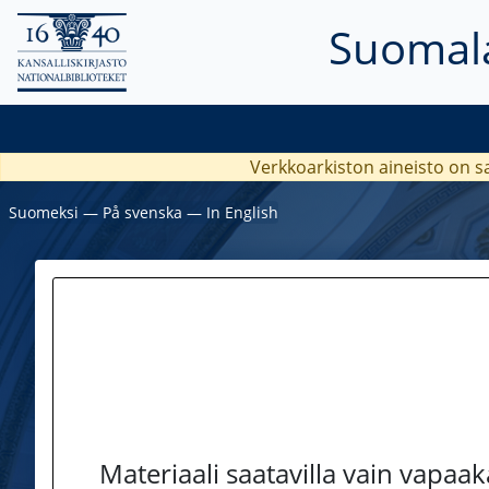
Suomala
Verkkoarkiston aineisto on s
Suomeksi
―
På svenska
―
In English
Materiaali saatavilla vain vapaa