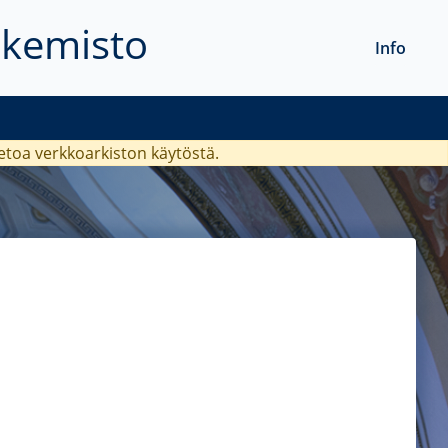
akemisto
Info
ietoa verkkoarkiston käytöstä.