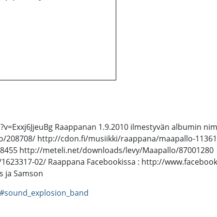
=Exxj6JjeuBg Raappanan 1.9.2010 ilmestyvän albumin nimibiis
/208708/ http://cdon.fi/musiikki/raappana/maapallo-1136102
18455 http://meteli.net/downloads/levy/Maapallo/87001280
/1623317-02/ Raappana Facebookissa : http://www.face
es ja Samson
#sound_explosion_band