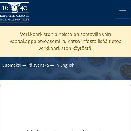
Verkkoarkiston aineisto on saatavilla vain
vapaakappaletyöasemilla. Katso
infosta
lisää tietoa
verkkoarkiston käytöstä.
Suomeksi
―
På svenska
―
In English