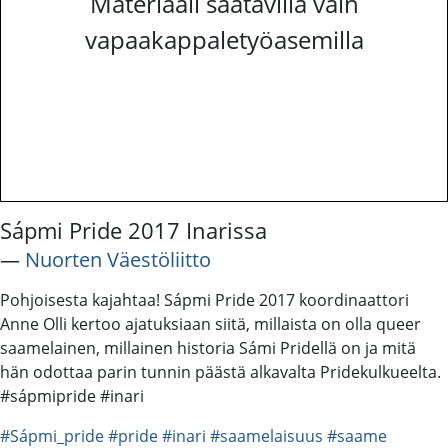
Materiaali saatavilla vain
vapaakappaletyöasemilla
Sápmi Pride 2017 Inarissa
―
Nuorten Väestöliitto
Pohjoisesta kajahtaa! Sápmi Pride 2017 koordinaattori
Anne Olli kertoo ajatuksiaan siitä, millaista on olla queer
saamelainen, millainen historia Sámi Pridellä on ja mitä
hän odottaa parin tunnin päästä alkavalta Pridekulkueelta.
#sápmipride #inari
#Sápmi_pride
#pride
#inari
#saamelaisuus
#saame