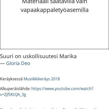
Materiaali saatavilla vain
vapaakappaletyöasemilla
Suuri on uskollisuutesi Marika
―
Gloria Deo
Keräyksessä
Musiikkikeräys 2018
Alkuperäislähde:
https://www.youtube.com/watch?
v=ZjfSKtQA_3g