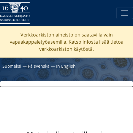
Verkkoarkiston aineisto on saatavilla vain
vapaakappaletyöasemilla. Katso
infosta
lisää tietoa
verkkoarkiston käytöstä.
Suomeksi
―
På svenska
―
In English