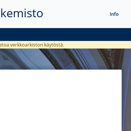
akemisto
Info
ietoa verkkoarkiston käytöstä.