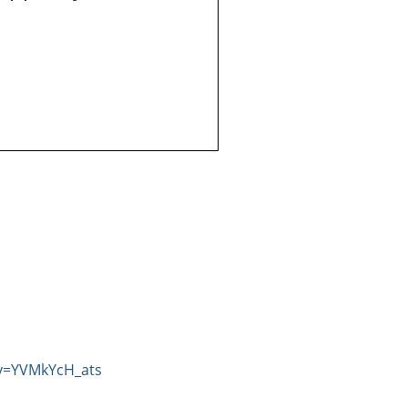
v=YVMkYcH_ats