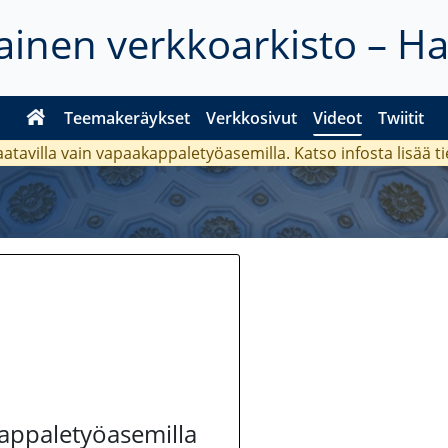
inen verkkoarkisto – H
Teemakeräykset
Verkkosivut
Videot
Twiitit
aatavilla vain vapaakappaletyöasemilla. Katso
infosta
lisää t
kappaletyöasemilla