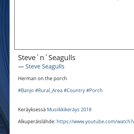
Steve´n´Seagulls
―
Steve Seagulls
Herman on the porch
#Banjo
#Rural_Area
#Country
#Porch
Keräyksessä
Musiikkikeräys 2018
Alkuperäislähde:
https://www.youtube.com/watch?