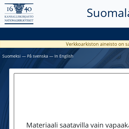
Suomala
Verkkoarkiston aineisto on s
Suomeksi
―
På svenska
―
In English
Materiaali saatavilla vain vapaa