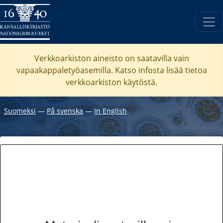
Verkkoarkiston aineisto on saatavilla vain
vapaakappaletyöasemilla. Katso
infosta
lisää tietoa
verkkoarkiston käytöstä.
Suomeksi
―
På svenska
―
In English