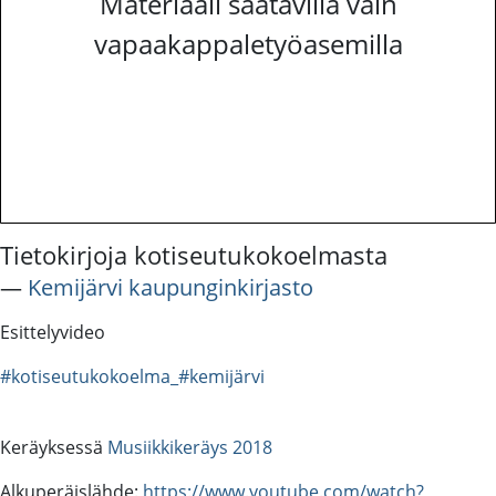
Materiaali saatavilla vain
vapaakappaletyöasemilla
Tietokirjoja kotiseutukokoelmasta
―
Kemijärvi kaupunginkirjasto
Esittelyvideo
#kotiseutukokoelma_#kemijärvi
Keräyksessä
Musiikkikeräys 2018
Alkuperäislähde:
https://www.youtube.com/watch?