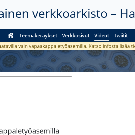
inen verkkoarkisto – H
Teemakeräykset
Verkkosivut
Videot
Twiitit
aatavilla vain vapaakappaletyöasemilla. Katso
infosta
lisää t
kappaletyöasemilla