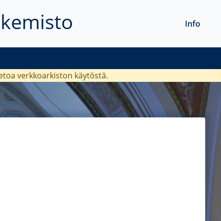
akemisto
Info
ietoa verkkoarkiston käytöstä.