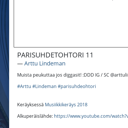
PARISUHDETOHTORI 11
―
Arttu Lindeman
Muista peukuttaa jos diggasit! :DDD IG / SC @arttu
#Arttu
#Lindeman
#parisuhdeohtori
Keräyksessä
Musiikkikeräys 2018
Alkuperäislähde:
https://www.youtube.com/watch?