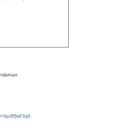
lindeman
v=XpzBfJwF3q8