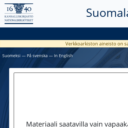
Suomala
Verkkoarkiston aineisto on s
Suomeksi
―
På svenska
―
In English
Materiaali saatavilla vain vapaa