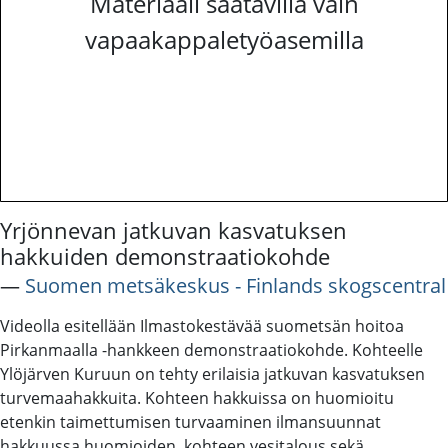
Materiaali saatavilla vain
vapaakappaletyöasemilla
Yrjönnevan jatkuvan kasvatuksen
hakkuiden demonstraatiokohde
―
Suomen metsäkeskus - Finlands skogscentral
Videolla esitellään Ilmastokestävää suometsän hoitoa
Pirkanmaalla -hankkeen demonstraatiokohde. Kohteelle
Ylöjärven Kuruun on tehty erilaisia jatkuvan kasvatuksen
turvemaahakkuita. Kohteen hakkuissa on huomioitu
etenkin taimettumisen turvaaminen ilmansuunnat
hakkuussa huomioiden, kohteen vesitalous sekä