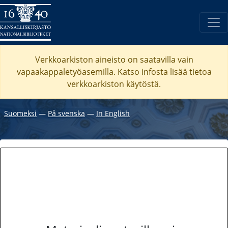
Verkkoarkiston aineisto on saatavilla vain
vapaakappaletyöasemilla. Katso
infosta
lisää tietoa
verkkoarkiston käytöstä.
Suomeksi
―
På svenska
―
In English