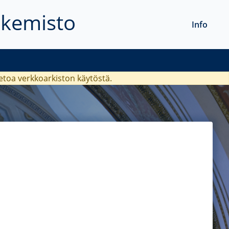
akemisto
Info
ietoa verkkoarkiston käytöstä.