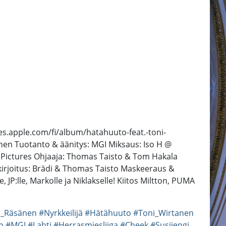
s.apple.com/fi/album/hatahuuto-feat.-toni-
anen Tuotanto & äänitys: MGI Miksaus: Iso H @
 Pictures Ohjaaja: Thomas Taisto & Tom Hakala
sikirjoitus: Brädi & Thomas Taisto Maskeeraus &
le, JP:lle, Markolle ja Niklakselle! Kiitos Miltton, PUMA
s_Räsänen
#Nyrkkeilijä
#Hätähuuto
#Toni_Wirtanen
p
#MGI
#Lahti
#Herrasmiesliiga
#Cheek
#Susijengi