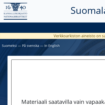
Suomala
Verkkoarkiston aineisto on s
Suomeksi
―
På svenska
―
In English
Materiaali saatavilla vain vapaa