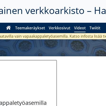
inen verkkoarkisto – H
Teemakeräykset
Verkkosivut
Videot
Twiitit
aatavilla vain vapaakappaletyöasemilla. Katso
infosta
lisää t
kappaletyöasemilla