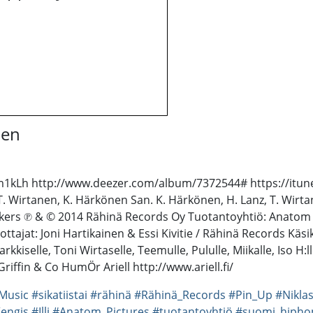
nen
m1kLh http://www.deezer.com/album/7372544# https://itune
T. Wirtanen, K. Härkönen San. K. Härkönen, H. Lanz, T. Wirt
makers ℗ & © 2014 Rähinä Records Oy Tuotantoyhtiö: Anatom
ottajat: Joni Hartikainen & Essi Kivitie / Rähinä Records Kä
arkkiselle, Toni Wirtaselle, Teemulle, Pululle, Miikalle, Iso H:l
riffin & Co HumÖr Ariell http://www.ariell.fi/
Music
#sikatiistai
#rähinä
#Rähinä_Records
#Pin_Up
#Nikla
engis
#Illi
#Anatom_Pictures
#tuotantoyhtiö
#suomi_hipho