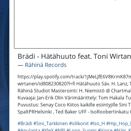
Brädi - Hätähuuto feat. Toni Wirta
―
Rähinä Records
https://play.spotify.com/track/1jMeLJfE6V8KrmK87
wirtanen/id808230820?l=fi Hätähuuto Säv. H. Lanz, 
Rähinä Studiot Masterointi: H. Niemistö @ Chart
Kuvaaja: Jan-Erik Olin Värimäärittely: Tom Hakala Tu
Puvustus: Senay Coco Kiitos kaikille esiintyjille Sini T
SpaltPRHelsinki , Ted Baker UFF - IsoRoobertinkatu G
#Brädi
#Sini_Tarkkinen
#silikonit
#Iso_H
#Hip_Hop_
#Apulanta
#YleX
#NRJ
#Loop_Suomi
#Voice
#Näis_K