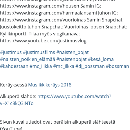
https://www.instagram.com/housen Samin IG:
https://www.instagram.com/harmaalansami Juhon IG:
https://www.instagram.com/vuorioinas Samin Snapchat:
Juustokeitto Juhon Snapchat: Vuorioinas Joosen Snapchat:
Kyllikinportti Tilaa myös vlogikanava:
https://www.youtube.com/justimusvlog
#justimus
#justimusfilms
#naisten_pojat
#naisten_poikien_elämää
#naistenpojat
#kesä_loma
#kahdestaan
#mc_ilikka
#mc_ilkka
#dj_bossman
#bossman
Keräyksessä
Musiikkikeräys 2018
Alkuperäislähde:
https://www.youtube.com/watch?
v=X1c8kQ3iNTo
Sivun kuvailutiedot ovat peräisin alkuperäislähteestä
(YouTube).