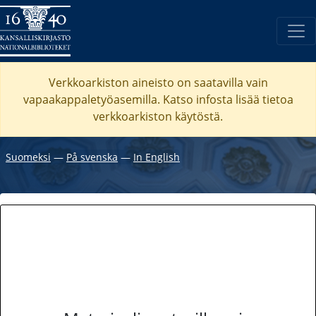
Verkkoarkiston aineisto on saatavilla vain
vapaakappaletyöasemilla. Katso
infosta
lisää tietoa
verkkoarkiston käytöstä.
Suomeksi
―
På svenska
―
In English