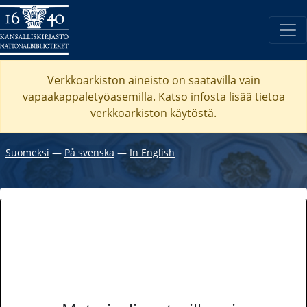
Verkkoarkiston aineisto on saatavilla vain
vapaakappaletyöasemilla. Katso
infosta
lisää tietoa
verkkoarkiston käytöstä.
Suomeksi
―
På svenska
―
In English