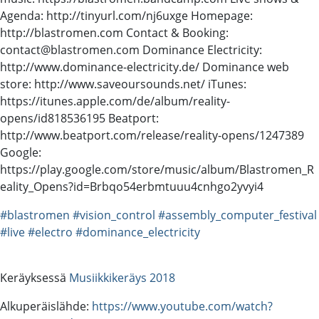
Agenda: http://tinyurl.com/nj6uxge Homepage:
http://blastromen.com Contact & Booking:
contact@blastromen.com Dominance Electricity:
http://www.dominance-electricity.de/ Dominance web
store: http://www.saveoursounds.net/ iTunes:
https://itunes.apple.com/de/album/reality-
opens/id818536195 Beatport:
http://www.beatport.com/release/reality-opens/1247389
Google:
https://play.google.com/store/music/album/Blastromen_R
eality_Opens?id=Brbqo54erbmtuuu4cnhgo2yvyi4
#blastromen
#vision_control
#assembly_computer_festival
#live
#electro
#dominance_electricity
Keräyksessä
Musiikkikeräys 2018
Alkuperäislähde:
https://www.youtube.com/watch?