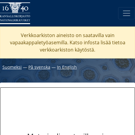
Verkkoarkiston aineisto on saatavilla vain
vapaakappaletyöasemilla. Katso
infosta
lisää tietoa
verkkoarkiston käytöstä.
Suomeksi
―
På svenska
―
In English