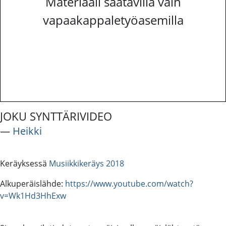
Materiaali saatavilla vain
vapaakappaletyöasemilla
JOKU SYNTTÄRIVIDEO
―
Heikki
Keräyksessä
Musiikkikeräys 2018
Alkuperäislähde:
https://www.youtube.com/watch?
v=Wk1Hd3HhExw