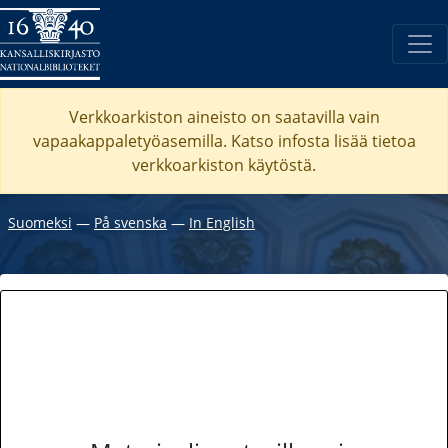
Verkkoarkiston aineisto on saatavilla vain
vapaakappaletyöasemilla. Katso
infosta
lisää tietoa
verkkoarkiston käytöstä.
Suomeksi
―
På svenska
―
In English