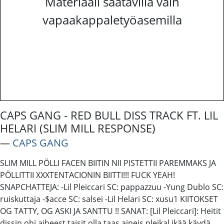
Materiaali saatavilla vain
vapaakappaletyöasemilla
CAPS GANG - RED BULL DISS TRACK FT. LIL
HELARI (SLIM MILL RESPONSE)
―
CAPS GANG
SLIM MILL PÖLLI FACEN BIITIN NII PISTETTII PAREMMAKS JA
PÖLLITTII XXXTENTACIONIN BIITTI!!! FUCK YEAH!
SNAPCHATTEJA: -Lil Pleiccari SC: pappazzuu -Yung Dublo SC:
ruiskuttaja -$acce SC: salsei -Lil Helari SC: xusu1 KIITOKSET
OG TATTY, OG ASKI JA SANTTU !! SANAT: [Lil Pleiccari]: Heitit
dissin ohi aiheest taisit olla taas aineis pleikal ikää käydä