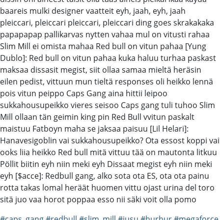
baareis mulki designer vaatteit eyh, jaah, eyh, jaah
pleiccari, pleiccari pleiccari, pleiccari ding goes skrakakaka
papapapap pallikarvas nytten vahaa mul on vitusti rahaa
Slim Mill ei omista mahaa Red bull on vitun pahaa [Yung
Dublo]: Red bull on vitun pahaa kuka haluu turhaa paskast
maksaa dissasit megist, siit ollaa samaa mieltä heräsin
eilen pedist, vittuun mun tieltä responses oli heikko lennä
pois vitun peippo Caps Gang aina hittii leipoo
sukkahousupeikko vieres seisoo Caps gang tuli tuhoo Slim
Mill ollaan tän geimin king pin Red Bull vvitun paskalt
maistuu Fatboyn maha se jaksaa paisuu [Lil Helari]:
Hanavesigoblin vai sukkahousupeikko? Ota essost koppi vai
ooks liia heikko Red bull mitä vittuu tää on mautonta litkuu
Pöllit biitin eyh niin meki eyh Dissaat megist eyh niin meki
eyh [$acce]: Redbull gang, alko sota ota ES, ota ota painu
rotta takas lomal heräät huomen vittu ojast urina del toro
sitä juo vaa horot poppaa esso nii säki voit olla pomo
#caps_gang
#redbull
#slim_mill
#jusu
#hurhur
#megaforce