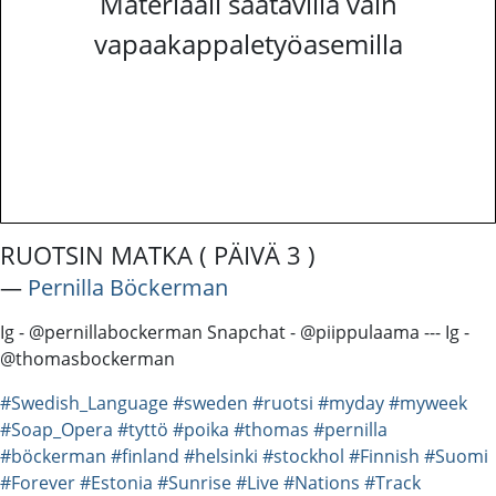
Materiaali saatavilla vain
vapaakappaletyöasemilla
RUOTSIN MATKA ( PÄIVÄ 3 )
―
Pernilla Böckerman
Ig - @pernillabockerman Snapchat - @piippulaama --- Ig -
@thomasbockerman
#Swedish_Language
#sweden
#ruotsi
#myday
#myweek
#Soap_Opera
#tyttö
#poika
#thomas
#pernilla
#böckerman
#finland
#helsinki
#stockhol
#Finnish
#Suomi
#Forever
#Estonia
#Sunrise
#Live
#Nations
#Track