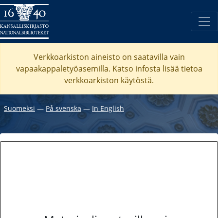
Verkkoarkiston aineisto on saatavilla vain
vapaakappaletyöasemilla. Katso
infosta
lisää tietoa
verkkoarkiston käytöstä.
Suomeksi
―
På svenska
―
In English