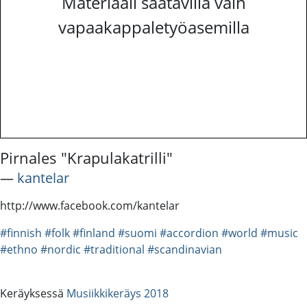
Materiaali saatavilla vain
vapaakappaletyöasemilla
Pirnales "Krapulakatrilli"
―
kantelar
http://www.facebook.com/kantelar
#finnish
#folk
#finland
#suomi
#accordion
#world
#music
#ethno
#nordic
#traditional
#scandinavian
Keräyksessä
Musiikkikeräys 2018