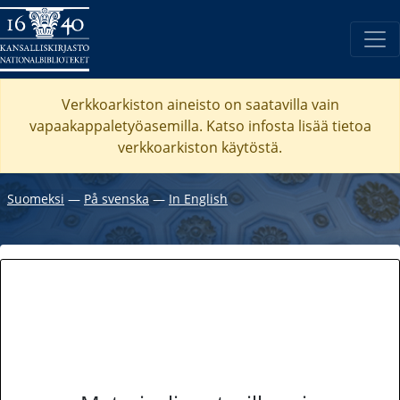
Verkkoarkiston aineisto on saatavilla vain
vapaakappaletyöasemilla. Katso
infosta
lisää tietoa
verkkoarkiston käytöstä.
Suomeksi
―
På svenska
―
In English