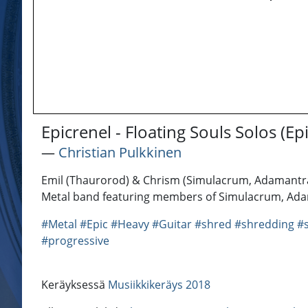
Epicrenel - Floating Souls Solos (E
―
Christian Pulkkinen
Emil (Thaurorod) & Chrism (Simulacrum, Adamantra) e
Metal band featuring members of Simulacrum, Ada
#Metal
#Epic
#Heavy
#Guitar
#shred
#shredding
#
#progressive
Keräyksessä
Musiikkikeräys 2018