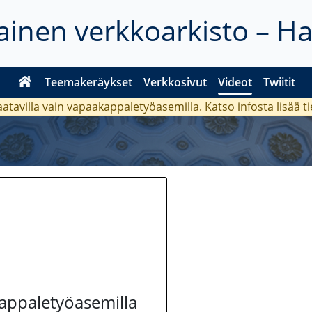
inen verkkoarkisto – H
Teemakeräykset
Verkkosivut
Videot
Twiitit
aatavilla vain vapaakappaletyöasemilla. Katso
infosta
lisää t
kappaletyöasemilla