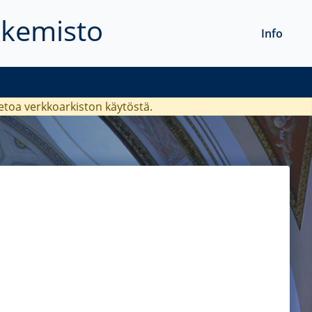
akemisto
Info
ietoa verkkoarkiston käytöstä.