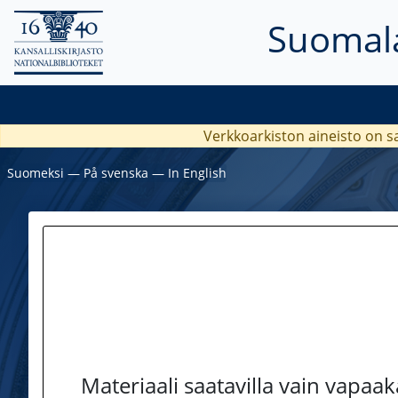
Suomala
Verkkoarkiston aineisto on s
Suomeksi
―
På svenska
―
In English
Materiaali saatavilla vain vapaa