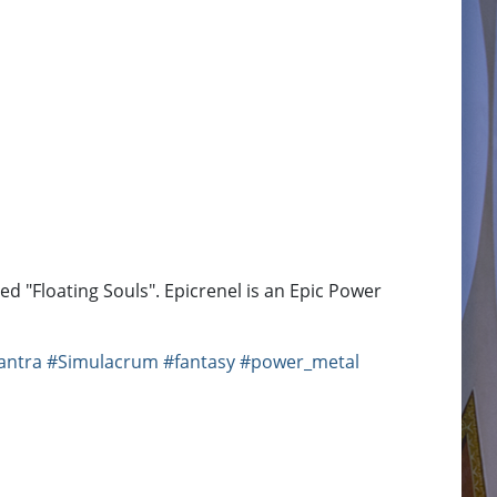
d "Floating Souls". Epicrenel is an Epic Power
ntra
#Simulacrum
#fantasy
#power_metal