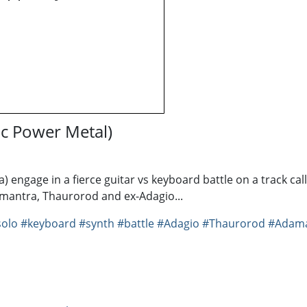
pic Power Metal)
ngage in a fierce guitar vs keyboard battle on a track calle
mantra, Thaurorod and ex-Adagio...
solo
#keyboard
#synth
#battle
#Adagio
#Thaurorod
#Adama