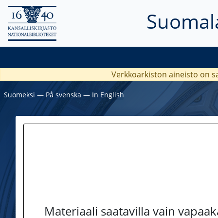
Suomala
Verkkoarkiston aineisto on s
Suomeksi
―
På svenska
―
In English
Materiaali saatavilla vain vapaa