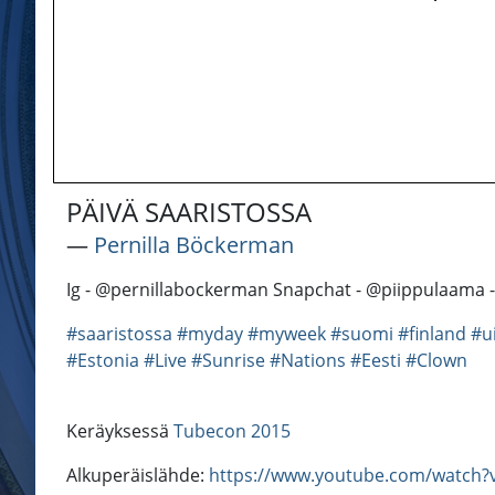
PÄIVÄ SAARISTOSSA
―
Pernilla Böckerman
Ig - @pernillabockerman Snapchat - @piippulaama 
#saaristossa
#myday
#myweek
#suomi
#finland
#ui
#Estonia
#Live
#Sunrise
#Nations
#Eesti
#Clown
Keräyksessä
Tubecon 2015
Alkuperäislähde:
https://www.youtube.com/watch