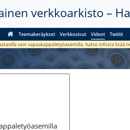
inen verkkoarkisto – H
Teemakeräykset
Verkkosivut
Videot
Twiitit
aatavilla vain vapaakappaletyöasemilla. Katso
infosta
lisää t
kappaletyöasemilla