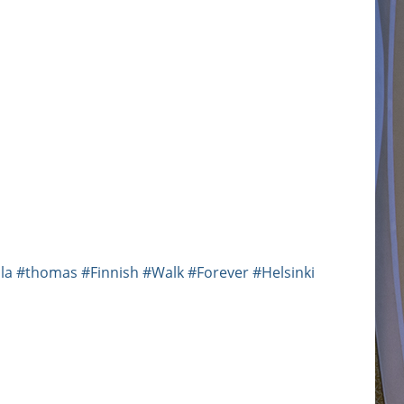
la
#thomas
#Finnish
#Walk
#Forever
#Helsinki