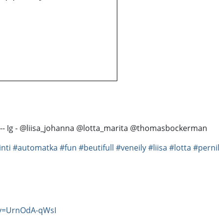
--- Ig - @liisa_johanna @lotta_marita @thomasbockerman
nti
#automatka
#fun
#beutifull
#veneily
#liisa
#lotta
#pernil
?v=UrnOdA-qWsI