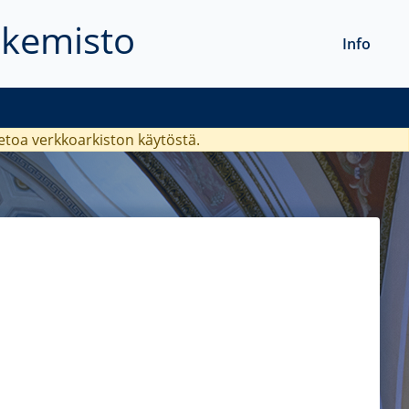
akemisto
Info
ietoa verkkoarkiston käytöstä.