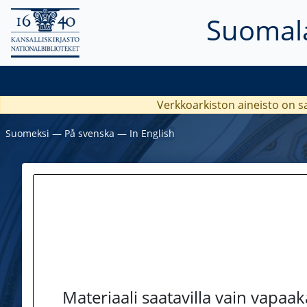
Suomala
Verkkoarkiston aineisto on s
Suomeksi
―
På svenska
―
In English
Materiaali saatavilla vain vapaa