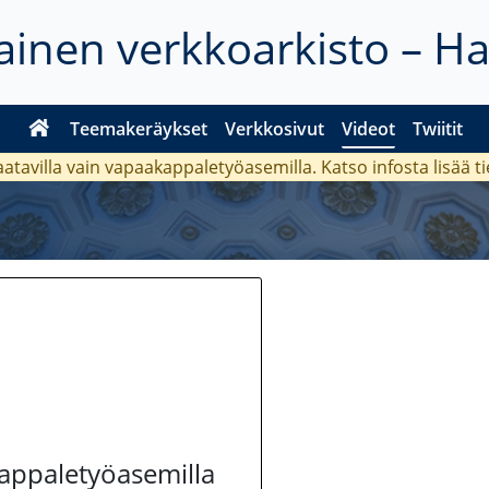
inen verkkoarkisto – H
Teemakeräykset
Verkkosivut
Videot
Twiitit
aatavilla vain vapaakappaletyöasemilla. Katso
infosta
lisää t
kappaletyöasemilla