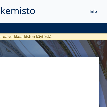
akemisto
Info
ietoa verkkoarkiston käytöstä.