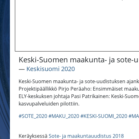
Keski-Suomen maakunta- ja sote-u
―
Keskisuomi 2020
Keski-Suomen maakunta- ja sote-uudistuksen ajankoh
Projektipäällikkö Pirjo Peräaho: Ensimmäiset maakun
ELY-keskuksen johtaja Pasi Patrikainen: Keski-Suom
kasvupalveluiden pilottiin.
#SOTE_2020
#MAKU_2020
#KESKI-SUOMI_2020
#MA
Keräyksessä
Sote- ja maakuntauudistus 2018