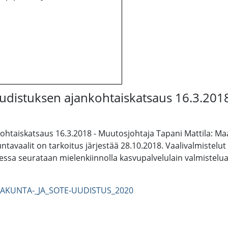
udistuksen ajankohtaiskatsaus 16.3.201
taiskatsaus 16.3.2018 - Muutosjohtaja Tapani Mattila: Maa
tavaalit on tarkoitus järjestää 28.10.2018. Vaalivalmistelu
essa seurataan mielenkiinnolla kasvupalvelulain valmistelu
AKUNTA-_JA_SOTE-UUDISTUS_2020