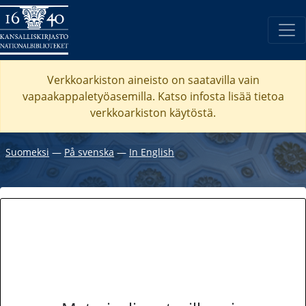
Verkkoarkiston aineisto on saatavilla vain
vapaakappaletyöasemilla. Katso
infosta
lisää tietoa
verkkoarkiston käytöstä.
Suomeksi
―
På svenska
―
In English