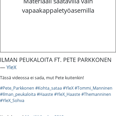
Materiaali saatavilla vain
vapaakappaletyöasemilla
ILMAN PEUKALOITA FT. PETE PARKKONEN
―
YleX
Tässä videossa ei sada, mut Pete kuitenkin!
#Pete_Parkkonen
#Kohta_sataa
#YleX
#Tommi_Manninen
#Ilman_peukaloita
#Haaste
#YleX_Haaste
#Themanninen
#YleX_Sohva