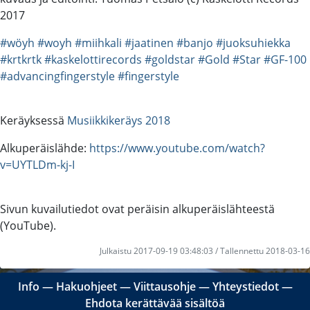
2017
#wöyh
#woyh
#miihkali
#jaatinen
#banjo
#juoksuhiekka
#krtkrtk
#kaskelottirecords
#goldstar
#Gold
#Star
#GF-100
#advancingfingerstyle
#fingerstyle
Keräyksessä
Musiikkikeräys 2018
Alkuperäislähde:
https://www.youtube.com/watch?
v=UYTLDm-kj-I
Sivun kuvailutiedot ovat peräisin alkuperäislähteestä
(YouTube).
Julkaistu 2017-09-19 03:48:03 / Tallennettu 2018-03-16
Info
―
Hakuohjeet
―
Viittausohje
―
Yhteystiedot
―
Ehdota kerättävää sisältöä