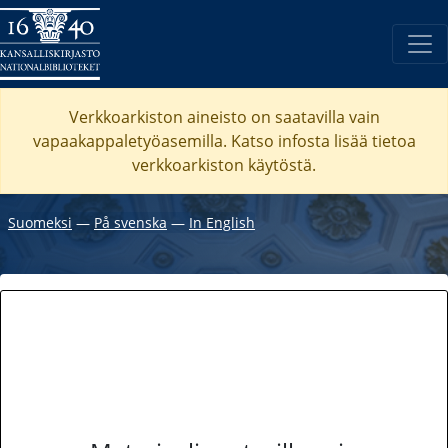
Verkkoarkiston aineisto on saatavilla vain
vapaakappaletyöasemilla. Katso
infosta
lisää tietoa
verkkoarkiston käytöstä.
Suomeksi
―
På svenska
―
In English