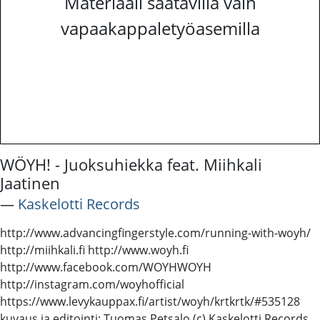
Materiaali saatavilla vain
vapaakappaletyöasemilla
WÖYH! - Juoksuhiekka feat. Miihkali
Jaatinen
―
Kaskelotti Records
http://www.advancingfingerstyle.com/running-with-woyh/
http://miihkali.fi http://www.woyh.fi
http://www.facebook.com/WOYHWOYH
http://instagram.com/woyhofficial
https://www.levykauppax.fi/artist/woyh/krtkrtk/#535128
kuvaus ja editointi: Tuomas Petsalo (c) Kaskelotti Records