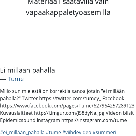
Materiaali saatavilla vain
vapaakappaletyöasemilla
Ei millään pahalla
―
Tume
Millo sun mielestä on korrektia sanoa jotain "ei millään
pahalla?" Twitter https://twitter.com/tumey_ Facebook
https://www.facebook.com/pages/Tume/627964257289123
Kuvauslaitteet http://i.imgur.com/J58dyNa.jpg Videon biisit
Epidemicsound Instagram https://instagram.com/tume
#ei_millään_pahalla
#tume
#viihdevideo
#summeri