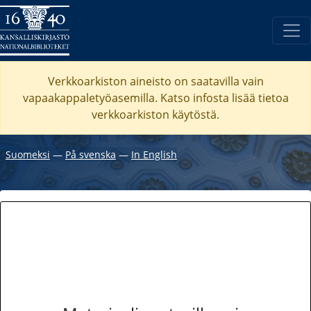
Verkkoarkiston aineisto on saatavilla vain
vapaakappaletyöasemilla. Katso
infosta
lisää tietoa
verkkoarkiston käytöstä.
Suomeksi
―
På svenska
―
In English