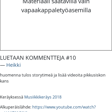
Materiaali saatavilla vain
vapaakappaletyöasemilla
LUETAAN KOMMENTTEJA #10
―
Heikki
huomenna tulos storytimeä ja lisää videoita pikkusiskon
kans
Keräyksessä
Musiikkikeräys 2018
Alkuperäislähde:
https://www.youtube.com/watch?