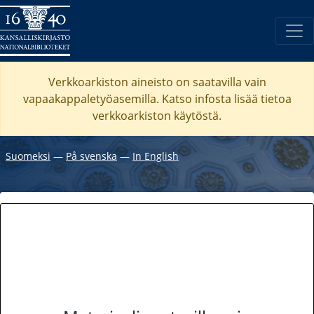
Verkkoarkiston aineisto on saatavilla vain
vapaakappaletyöasemilla. Katso
infosta
lisää tietoa
verkkoarkiston käytöstä.
Suomeksi
―
På svenska
―
In English