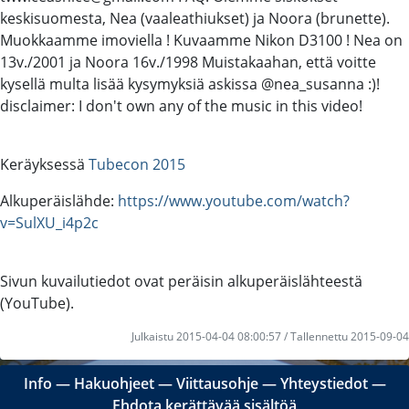
keskisuomesta, Nea (vaaleathiukset) ja Noora (brunette).
Muokkaamme imoviella ! Kuvaamme Nikon D3100 ! Nea on
13v./2001 ja Noora 16v./1998 Muistakaahan, että voitte
kysellä multa lisää kysymyksiä askissa @nea_susanna :)!
disclaimer: I don't own any of the music in this video!
Keräyksessä
Tubecon 2015
Alkuperäislähde:
https://www.youtube.com/watch?
v=SulXU_i4p2c
Sivun kuvailutiedot ovat peräisin alkuperäislähteestä
(YouTube).
Julkaistu 2015-04-04 08:00:57 / Tallennettu 2015-09-04
Info
―
Hakuohjeet
―
Viittausohje
―
Yhteystiedot
―
Ehdota kerättävää sisältöä