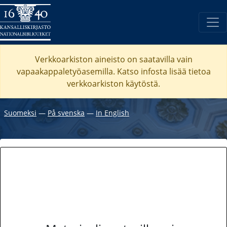
Verkkoarkiston aineisto on saatavilla vain
vapaakappaletyöasemilla. Katso
infosta
lisää tietoa
verkkoarkiston käytöstä.
Suomeksi
―
På svenska
―
In English