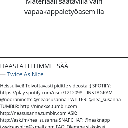
Materiaali saatavilla vain
vapaakappaletyöasemilla
HAASTATTELIMME ISÄÄ
―
Twice As Nice
Heissulivei! Toivottavasti piditte videosta :) SPOTIFY:
https://play.spotify.com/user/1212098... INSTAGRAM:
@nooraninette @neaasusanna TWITTER: @nea_susanna
TUMBLR: http://ninexxe.tumblr.com
http://neasusanna.tumblr.com ASK:
http://ask.fm/nea_susanna SNAPCHAT: @neaknapp
twwiceasnice@gmail.com FAQ: Olemme siskokset