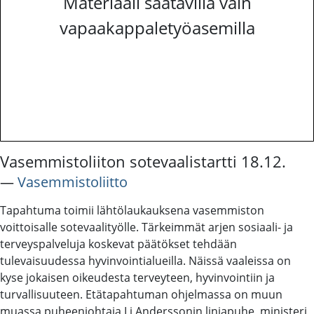
Materiaali saatavilla vain
vapaakappaletyöasemilla
Vasemmistoliiton sotevaalistartti 18.12.
―
Vasemmistoliitto
Tapahtuma toimii lähtölaukauksena vasemmiston
voittoisalle sotevaalityölle. Tärkeimmät arjen sosiaali- ja
terveyspalveluja koskevat päätökset tehdään
tulevaisuudessa hyvinvointialueilla. Näissä vaaleissa on
kyse jokaisen oikeudesta terveyteen, hyvinvointiin ja
turvallisuuteen. Etätapahtuman ohjelmassa on muun
muassa puheenjohtaja Li Anderssonin linjapuhe, ministeri