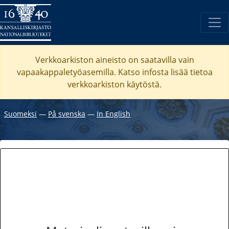
Verkkoarkiston aineisto on saatavilla vain
vapaakappaletyöasemilla. Katso
infosta
lisää tietoa
verkkoarkiston käytöstä.
Suomeksi
―
På svenska
―
In English