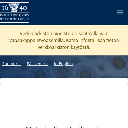
Verkkoarkiston aineisto on saatavilla vain
vapaakappaletyöasemilla. Katso
infosta
lisää tietoa
verkkoarkiston käytöstä.
Suomeksi
―
På svenska
―
In English