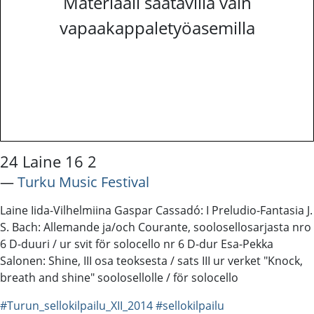
Materiaali saatavilla vain
vapaakappaletyöasemilla
24 Laine 16 2
―
Turku Music Festival
Laine Iida-Vilhelmiina Gaspar Cassadó: I Preludio-Fantasia J.
S. Bach: Allemande ja/och Courante, soolosellosarjasta nro
6 D-duuri / ur svit för solocello nr 6 D-dur Esa-Pekka
Salonen: Shine, III osa teoksesta / sats III ur verket "Knock,
breath and shine" soolosellolle / för solocello
#Turun_sellokilpailu_XII_2014
#sellokilpailu