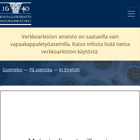
Verkkoarkiston aineisto on saatavilla vain
vapaakappaletyöasemilla. Katso
infosta
lisää tietoa
verkkoarkiston käytöstä.
Suomeksi
―
På svenska
―
In English