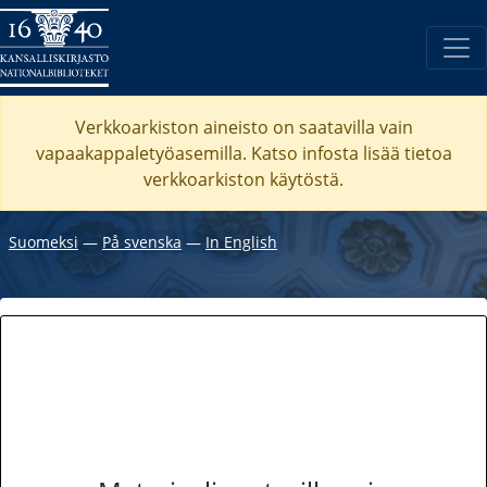
Verkkoarkiston aineisto on saatavilla vain
vapaakappaletyöasemilla. Katso
infosta
lisää tietoa
verkkoarkiston käytöstä.
Suomeksi
―
På svenska
―
In English