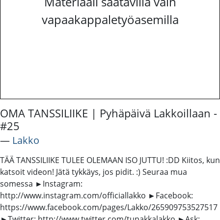
Materiaali saatavilla vain
vapaakappaletyöasemilla
OMA TANSSILIIKE | Pyhäpäivä Lakkoillaan -
#25
―
Lakko
TÄÄ TANSSILIIKE TULEE OLEMAAN ISO JUTTU! :DD Kiitos, kun
katsoit videon! Jätä tykkäys, jos pidit. :) Seuraa mua
somessa ►Instagram:
http://www.instagram.com/officiallakko ►Facebook:
https://www.facebook.com/pages/Lakko/265909753527517
►Twitter: http://www.twitter.com/tupakkalakko ►Ask: