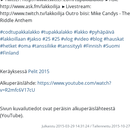
http://www.ask.fm/lakkoilija ►Livestream:
http://www.twitch.tv/lakkoilija Outro biisi: Mike Candys - The
Riddle Anthem
#codtupakkalakko
#tupakkalakko
#lakko
#pyhäpäivä
#lakkoillaan
#jakso
#25
#25
#vlog
#video
#blog
#hauskat
#hetket
#oma
#tanssiliike
#tanssityyli
#Finnish
#Suomi
#Finland
Keräyksessä
Pelit 2015
Alkuperäislähde:
https://www.youtube.com/watch?
v=R2mfc6V17cU
Sivun kuvailutiedot ovat peräisin alkuperäislähteestä
(YouTube).
Julkaistu 2015-03-29 14:31:24 / Tallennettu 2015-10-27