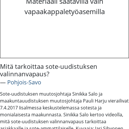
Materiaali saatavilla vain
vapaakappaletyöasemilla
Mitä tarkoittaa sote-uudistuksen
valinnanvapaus?
―
Pohjois-Savo
Sote-uudistuksen muutosjohtaja Sinikka Salo ja
maakuntauudistuksen muutosjohtaja Pauli Harju vierailivat
7.4.2017 Iisalmessa keskustelemassa sotesta ja
monialaisesta maakunnasta. Sinikka Salo kertoo videolla,
mitä sote-uudistuksen valinnanvapaus tarkoittaa
asiakkaalle ja sote-ammattilaiselle. Kuvaaja: Jari Sihvonen,