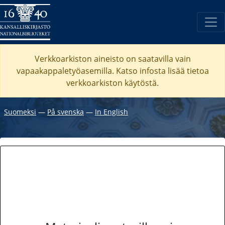
Verkkoarkiston aineisto on saatavilla vain
vapaakappaletyöasemilla. Katso
infosta
lisää tietoa
verkkoarkiston käytöstä.
Suomeksi
―
På svenska
―
In English