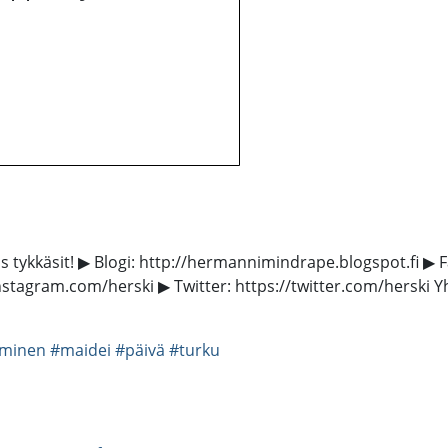
jos tykkäsit! ▶ Blogi: http://hermannimindrape.blogspot.fi
instagram.com/herski ▶ Twitter: https://twitter.com/herski Y
aminen
#maidei
#päivä
#turku