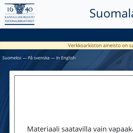
Suomala
Verkkoarkiston aineisto on s
Suomeksi
―
På svenska
―
In English
Materiaali saatavilla vain vapaa