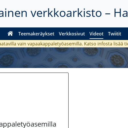
inen verkkoarkisto – H
Teemakeräykset
Verkkosivut
Videot
Twiitit
aatavilla vain vapaakappaletyöasemilla. Katso
infosta
lisää t
kappaletyöasemilla