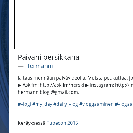
Päiväni persikkana
―
Hermanni
Ja taas mennään päivävideolla. Muista peukuttaa, 
▶ Ask.fm: http://ask.fm/herski ▶ Instagram: http://
hermanniblogi@gmail.com.
#vlogi
#my_day
#daily_vlog
#vloggaaminen
#vloga
Keräyksessä
Tubecon 2015