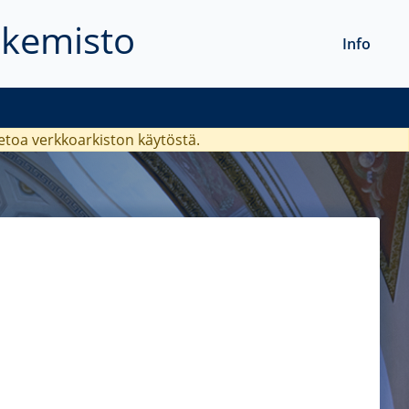
akemisto
Info
ietoa verkkoarkiston käytöstä.