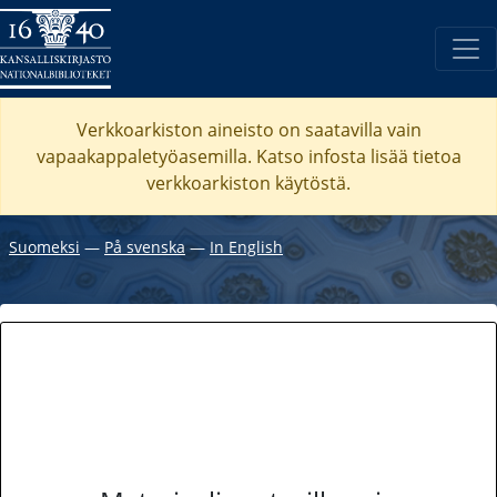
Verkkoarkiston aineisto on saatavilla vain
vapaakappaletyöasemilla. Katso
infosta
lisää tietoa
verkkoarkiston käytöstä.
Suomeksi
―
På svenska
―
In English