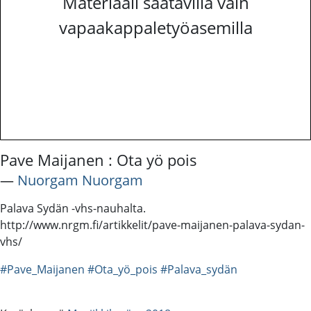
Materiaali saatavilla vain
vapaakappaletyöasemilla
Pave Maijanen : Ota yö pois
―
Nuorgam Nuorgam
Palava Sydän -vhs-nauhalta.
http://www.nrgm.fi/artikkelit/pave-maijanen-palava-sydan-
vhs/
#Pave_Maijanen
#Ota_yö_pois
#Palava_sydän