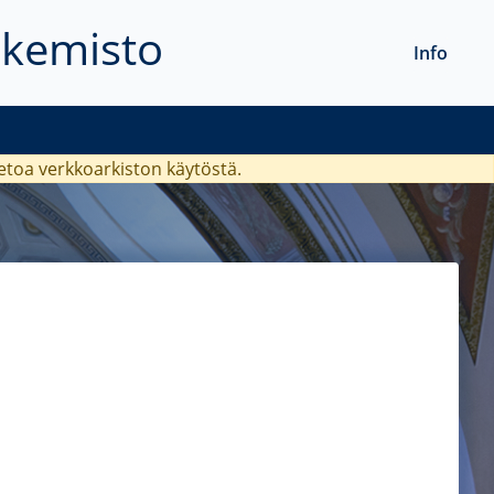
akemisto
Info
ietoa verkkoarkiston käytöstä.