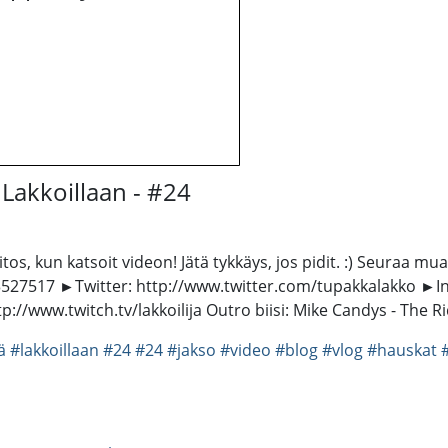
akkoillaan - #24
iitos, kun katsoit videon! Jätä tykkäys, jos pidit. :) Seuraa
27517 ►Twitter: http://www.twitter.com/tupakkalakko ►Ins
p://www.twitch.tv/lakkoilija Outro biisi: Mike Candys - The 
ä
#lakkoillaan
#24
#24
#jakso
#video
#blog
#vlog
#hauskat