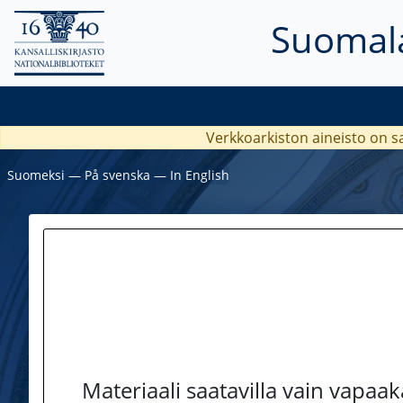
Suomala
Verkkoarkiston aineisto on s
Suomeksi
―
På svenska
―
In English
Materiaali saatavilla vain vapaa