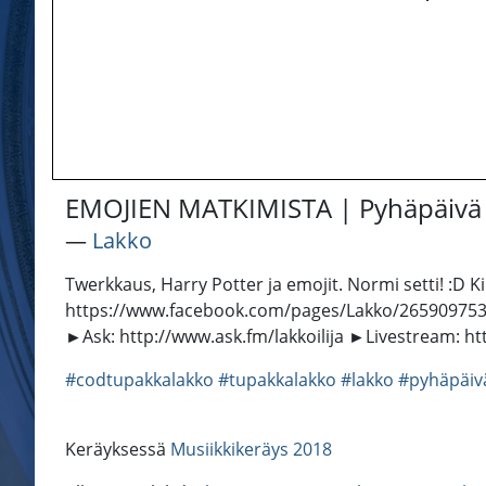
EMOJIEN MATKIMISTA | Pyhäpäivä L
―
Lakko
Twerkkaus, Harry Potter ja emojit. Normi setti! :D K
https://www.facebook.com/pages/Lakko/2659097535
►Ask: http://www.ask.fm/lakkoilija ►Livestream: htt
#codtupakkalakko
#tupakkalakko
#lakko
#pyhäpäiv
Keräyksessä
Musiikkikeräys 2018