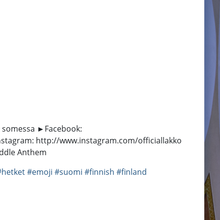
 mua somessa ►Facebook:
tagram: http://www.instagram.com/officiallakko
Riddle Anthem
#hetket
#emoji
#suomi
#finnish
#finland