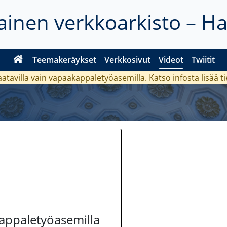
inen verkkoarkisto – H
Teemakeräykset
Verkkosivut
Videot
Twiitit
aatavilla vain vapaakappaletyöasemilla. Katso
infosta
lisää t
kappaletyöasemilla