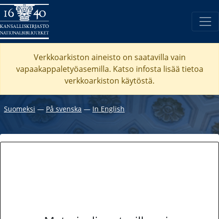
Verkkoarkiston aineisto on saatavilla vain
vapaakappaletyöasemilla. Katso
infosta
lisää tietoa
verkkoarkiston käytöstä.
Suomeksi
―
På svenska
―
In English