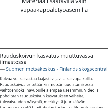
Materiaali saatavilla vain
vapaakappaletyöasemilla
Rauduskoivun kasvatus muuttuvassa
ilmastossa
―
Suomen metsäkeskus - Finlands skogscentral
Koivua voi kasvattaa laajasti viljavilla kasvupaikoilla.
Rauduskoivua esitetäänkin metsän uudistamisessa
vaihtoehdoksi havupuille aiempaa useammin. Videolla
pohditaan rauduskoivun kasvatuksen vaiheita,
tulevaisuuden näkymiä, merkitystä juurikäävän
torjunnassa sekä hirvituhojen torjuntaa. Nopeakasvuinen