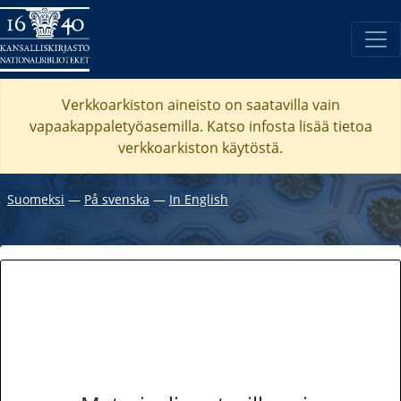
Verkkoarkiston aineisto on saatavilla vain
vapaakappaletyöasemilla. Katso
infosta
lisää tietoa
verkkoarkiston käytöstä.
Suomeksi
―
På svenska
―
In English