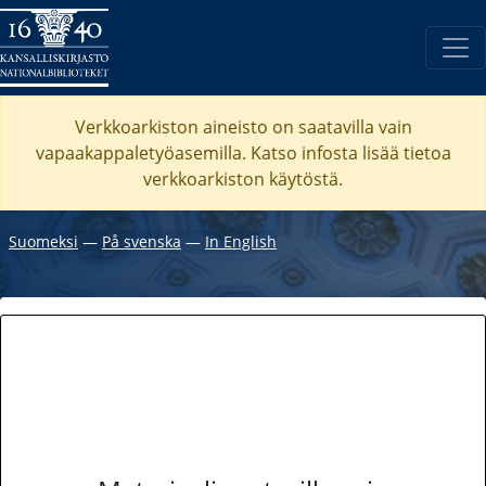
Verkkoarkiston aineisto on saatavilla vain
vapaakappaletyöasemilla. Katso
infosta
lisää tietoa
verkkoarkiston käytöstä.
Suomeksi
―
På svenska
―
In English