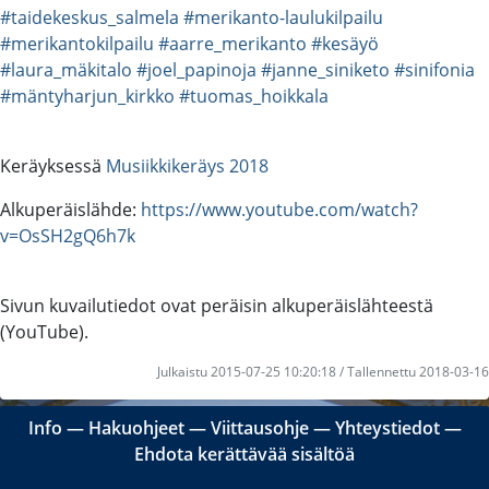
#taidekeskus_salmela
#merikanto-laulukilpailu
#merikantokilpailu
#aarre_merikanto
#kesäyö
#laura_mäkitalo
#joel_papinoja
#janne_siniketo
#sinifonia
#mäntyharjun_kirkko
#tuomas_hoikkala
Keräyksessä
Musiikkikeräys 2018
Alkuperäislähde:
https://www.youtube.com/watch?
v=OsSH2gQ6h7k
Sivun kuvailutiedot ovat peräisin alkuperäislähteestä
(YouTube).
Julkaistu 2015-07-25 10:20:18 / Tallennettu 2018-03-16
Info
―
Hakuohjeet
―
Viittausohje
―
Yhteystiedot
―
Ehdota kerättävää sisältöä