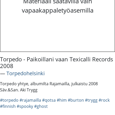
Materiaali saatavilla vain
vapaakappaletyöasemilla
Torpedo - Paikoillani vaan Texicalli Records
2008
―
Torpedohelsinki
Torpedo yhtye, albumilta Rajamailla, julkaistu 2008
Säv.&San. Aki Trygg
#torpedo
#rajamailla
#qotsa
#him
#burton
#trygg
#rock
#finnish
#spooky
#ghost