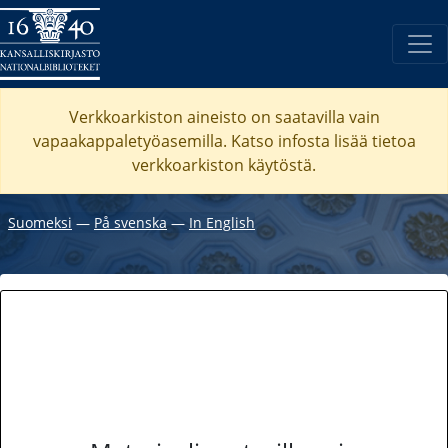
Verkkoarkiston aineisto on saatavilla vain
vapaakappaletyöasemilla. Katso
infosta
lisää tietoa
verkkoarkiston käytöstä.
Suomeksi
―
På svenska
―
In English