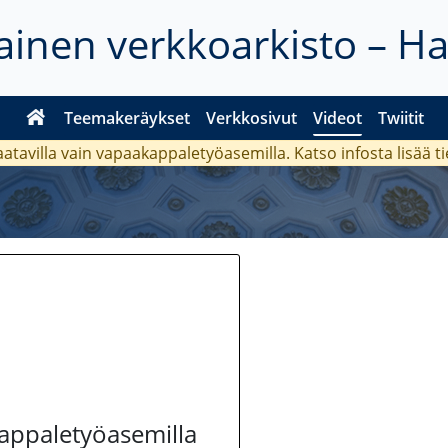
inen verkkoarkisto – H
Teemakeräykset
Verkkosivut
Videot
Twiitit
aatavilla vain vapaakappaletyöasemilla. Katso
infosta
lisää t
kappaletyöasemilla