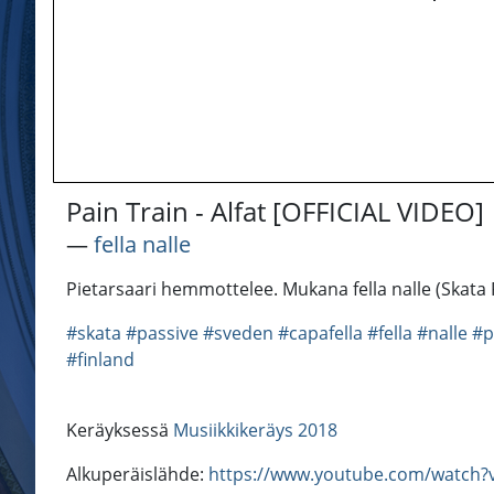
Pain Train - Alfat [OFFICIAL VIDEO]
―
fella nalle
Pietarsaari hemmottelee. Mukana fella nalle (Skata
#skata
#passive
#sveden
#capafella
#fella
#nalle
#p
#finland
Keräyksessä
Musiikkikeräys 2018
Alkuperäislähde:
https://www.youtube.com/watch