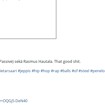
 Passive) sekä Rasmus Hautala. That good shit.
ietarsaari
#jeppis
#hip
#hop
#rap
#balls
#of
#steel
#penelo
?v=OQGj5-DeN40