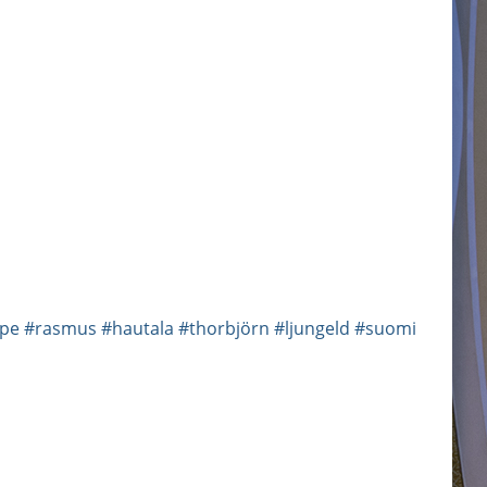
pe
#rasmus
#hautala
#thorbjörn
#ljungeld
#suomi