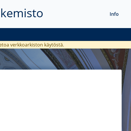
akemisto
Info
ietoa verkkoarkiston käytöstä.