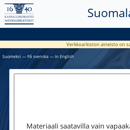
Suomala
Verkkoarkiston aineisto on s
Suomeksi
―
På svenska
―
In English
Materiaali saatavilla vain vapaa