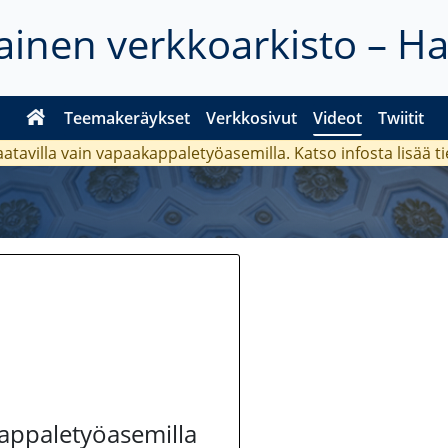
inen verkkoarkisto – H
Teemakeräykset
Verkkosivut
Videot
Twiitit
aatavilla vain vapaakappaletyöasemilla. Katso
infosta
lisää t
kappaletyöasemilla