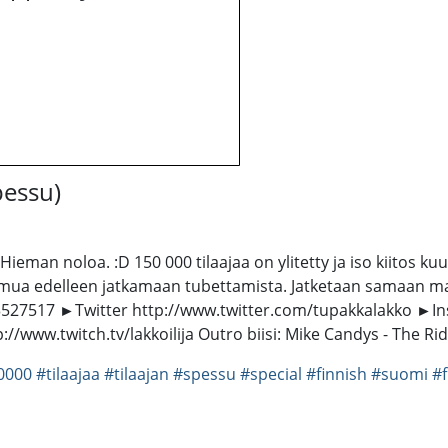
essu)
ieman noloa. :D 150 000 tilaajaa on ylitetty ja iso kiitos kuul
i mua edelleen jatkamaan tubettamista. Jatketaan samaan ma
27517 ►Twitter http://www.twitter.com/tupakkalakko ►Ins
//www.twitch.tv/lakkoilija Outro biisi: Mike Candys - The R
0000
#tilaajaa
#tilaajan
#spessu
#special
#finnish
#suomi
#f