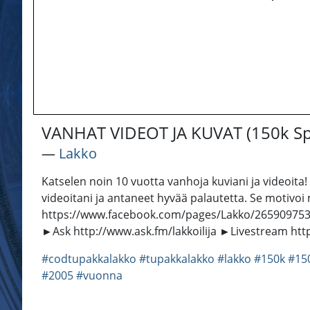
VANHAT VIDEOT JA KUVAT (150k Sp
―
Lakko
Katselen noin 10 vuotta vanhoja kuviani ja videoita! H
videoitani ja antaneet hyvää palautetta. Se motivo
https://www.facebook.com/pages/Lakko/2659097535
►Ask http://www.ask.fm/lakkoilija ►Livestream http:
#codtupakkalakko
#tupakkalakko
#lakko
#150k
#15
#2005
#vuonna