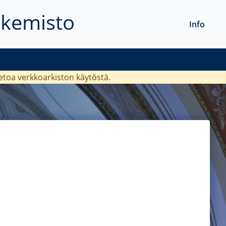
akemisto
Info
ietoa verkkoarkiston käytöstä.