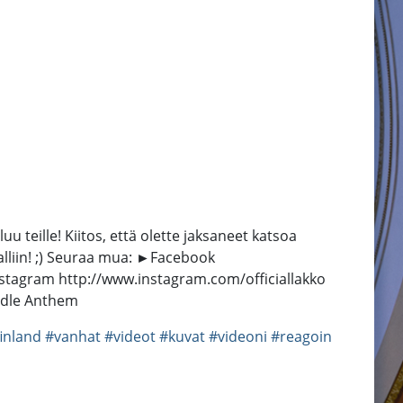
uu teille! Kiitos, että olette jaksaneet katsoa
lliin! ;) Seuraa mua: ►Facebook
tagram http://www.instagram.com/officiallakko
iddle Anthem
inland
#vanhat
#videot
#kuvat
#videoni
#reagoin