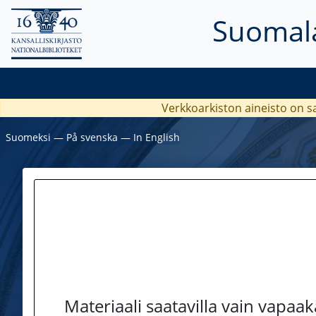
Suomala
Verkkoarkiston aineisto on s
Suomeksi
―
På svenska
―
In English
Materiaali saatavilla vain vapaa